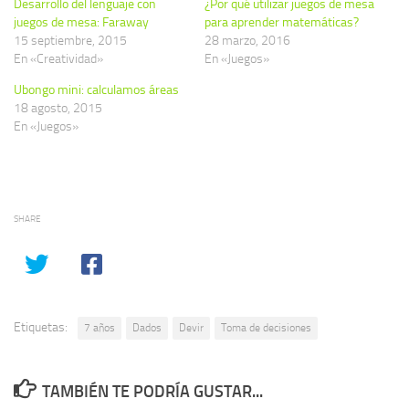
Desarrollo del lenguaje con
¿Por qué utilizar juegos de mesa
juegos de mesa: Faraway
para aprender matemáticas?
15 septiembre, 2015
28 marzo, 2016
En «Creatividad»
En «Juegos»
Ubongo mini: calculamos áreas
18 agosto, 2015
En «Juegos»
SHARE
Etiquetas:
7 años
Dados
Devir
Toma de decisiones
TAMBIÉN TE PODRÍA GUSTAR...