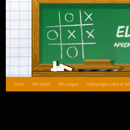
Saltar al contenido
Inicio
Mis libros
Mis juegos
Videojuegos para el au