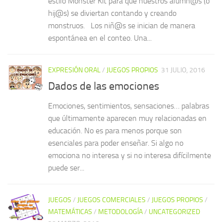
estilo Monster Kit para que nuestros alumn@s (o
hij@s) se diviertan contando y creando
monstruos. Los niñ@s se inician de manera
espontánea en el conteo. Una...
EXPRESIÓN ORAL
/
JUEGOS PROPIOS
31 JULIO, 2016
Dados de las emociones
Emociones, sentimientos, sensaciones… palabras
que últimamente aparecen muy relacionadas en
educación. No es para menos porque son
esenciales para poder enseñar. Si algo no
emociona no interesa y si no interesa difícilmente
puede ser...
JUEGOS
/
JUEGOS COMERCIALES
/
JUEGOS PROPIOS
/
MATEMÁTICAS
/
METODOLOGÍA
/
UNCATEGORIZED