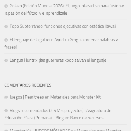
Golazo (Edición Mundial 2026): El juego interactivo para fusionar
la pasión del fútbol y el aprendizaje
Topo Subterráneo: funciones ejecutivas con estética Kawaii
El lenguaje de la galaxia: ¡Ayuda a Grogu a ordenar palabras y
frases!
Lengua Huntrix: ¡las guerreras kpop salvan el lenguaje!
COMENTARIOS RECIENTES
Juegos | Pearltrees
en
Materiales para Monster Kit
Blogs recomendados (2.5 Mis proyectos) | Asignatura de
Educación Física (Primaria) - Blog
en
Banco de recursos
Monster Kit - JUEGOS NÓMADAS
en
Materiales para Monster