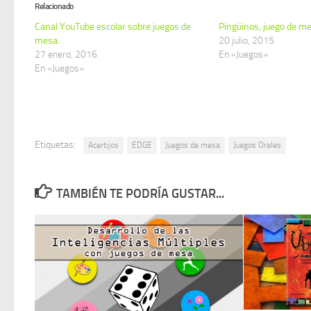
Relacionado
Canal YouTube escolar sobre juegos de
Pingüinos, juego de m
mesa.
20 julio, 2015
27 enero, 2016
En «Juegos»
En «Juegos»
Etiquetas:
Acertijos
EDGE
Juegos de mesa
Juegos Orales
TAMBIÉN TE PODRÍA GUSTAR...