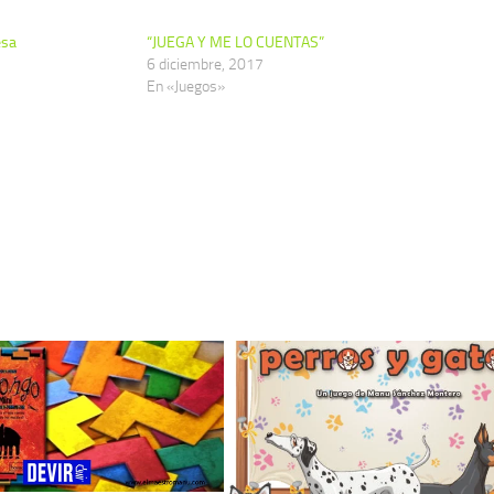
esa
“JUEGA Y ME LO CUENTAS”
6 diciembre, 2017
En «Juegos»