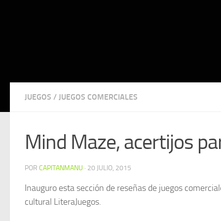
JUEGOS
/
JUEGOS COMERCIALES
Mind Maze, acertijos par
POR
CAPITANMANU
·
20 JULIO, 2015
Inauguro esta sección de reseñas de juegos comerciale
cultural LiteraJuegos.