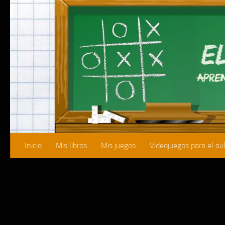
Saltar al contenido
Inicio
Mis libros
Mis juegos
Videojuegos para el au