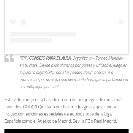
[!TIP]
CONSEJO PARA EL AULA:
Organiza un «Torneo Mundial»
en tu clase. Divide a los alumnos por países y utilizad el juego en
la pizarra digital (PDI) para las rondas clasificatorias. ¡La
motivación por alzar la copa del mundo hará que la participación
se multiplique por cien!
Este videojuego está basado en uno de mis juegos de mesa más
vendidos: GOLAZO (editado por Falomir Juegos) y que cuenta
incluso con ediciones especiales de equipos tops de la Liga
Española como el Atlético de Madrid, Sevilla FC o Real Madrid.