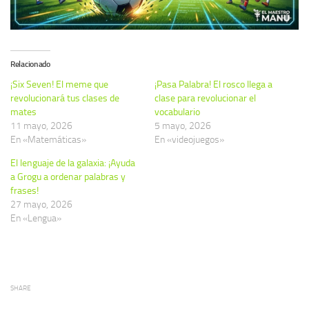
Relacionado
¡Six Seven! El meme que
¡Pasa Palabra! El rosco llega a
revolucionará tus clases de
clase para revolucionar el
mates
vocabulario
11 mayo, 2026
5 mayo, 2026
En «Matemáticas»
En «videojuegos»
El lenguaje de la galaxia: ¡Ayuda
a Grogu a ordenar palabras y
frases!
27 mayo, 2026
En «Lengua»
SHARE