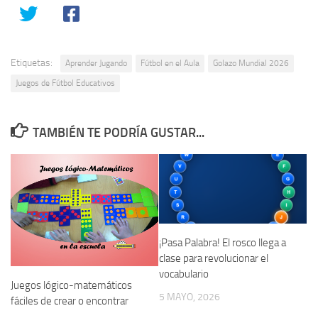
Etiquetas:
Aprender Jugando
Fútbol en el Aula
Golazo Mundial 2026
Juegos de Fútbol Educativos
TAMBIÉN TE PODRÍA GUSTAR...
¡Pasa Palabra! El rosco llega a
clase para revolucionar el
vocabulario
Juegos lógico-matemáticos
5 MAYO, 2026
fáciles de crear o encontrar