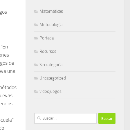
egos
Matemáticas
Metodología
Portada
 “En
Recursos
iones
egos de
Sin categoría
leva una
Uncategorized
 métodos
videojuegos
nuevas
remios
Buscar:
scuela”
do