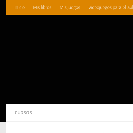
Inicio
Mis libros
Mis juegos
Videojuegos para el au
Saltar al contenido
CURSOS