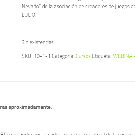
Nevado” de la asociación de creadores de juegos 
LUDO.
Sin existencias
SKU:
10-1-1
Categoría:
Cursos
Etiqueta:
WEBINA
oras aproximadamente.
EET
y se tendrá que acceder con el mismo email de la compra