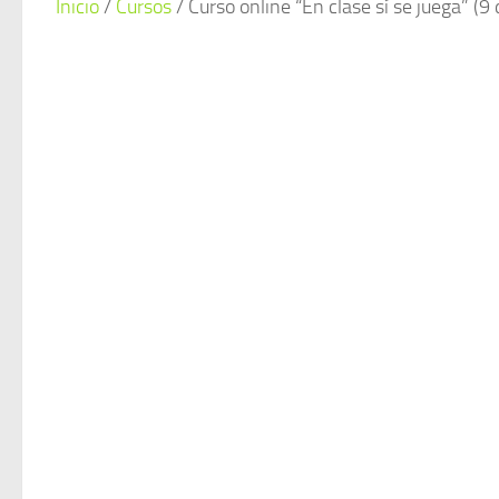
Inicio
/
Cursos
/ Curso online “En clase sí se juega” (9