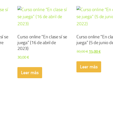
sí se
Curso online “En clase sí se
Curso online “En cla
re
juega” (16 de abril de
juega” (5 de junio 
2023)
El
El
30,00
€
15,00
€
30,00
€
precio
precio
original
actual
Leer más
Leer más
era:
es:
30,00 €.
15,00 €.