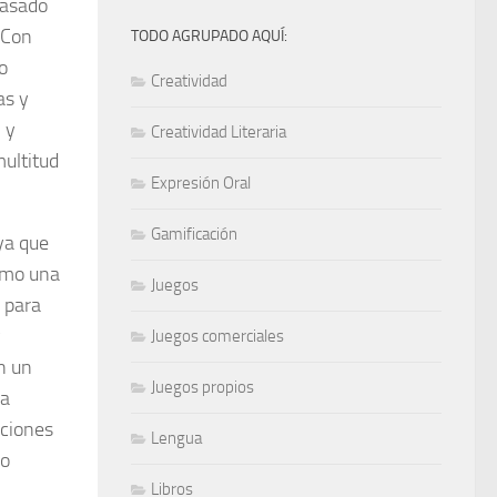
Basado
. Con
TODO AGRUPADO AQUÍ:
o
Creatividad
as y
 y
Creatividad Literaria
multitud
Expresión Oral
Gamificación
ya que
como una
Juegos
 para
y
Juegos comerciales
n un
Juegos propios
ra
iciones
Lengua
 o
Libros