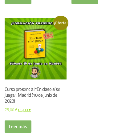
¡Oferta!
Curso presencial “En clase sí se
juega”: Madrid (10 de junio de
2023)
El
El
75,00
€
65,00
€
precio
precio
original
actual
Leer más
era:
es: