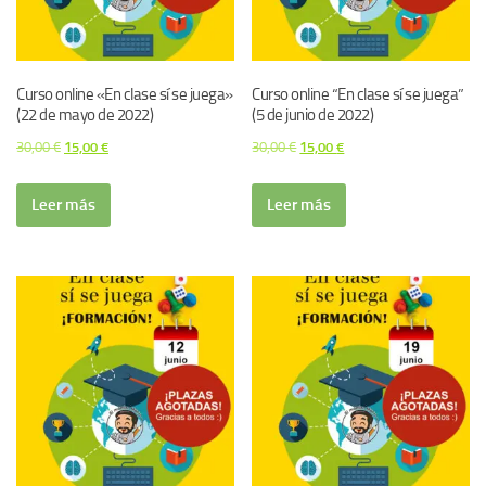
Curso online «En clase sí se juega»
Curso online “En clase sí se juega”
(22 de mayo de 2022)
(5 de junio de 2022)
El
El
El
El
30,00
€
15,00
€
30,00
€
15,00
€
precio
precio
precio
precio
original
actual
original
actual
Leer más
Leer más
era:
es:
era:
es:
30,00 €.
15,00 €.
30,00 €.
15,00 €.