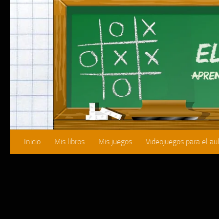
Saltar al contenido
Inicio
Mis libros
Mis juegos
Videojuegos para el au