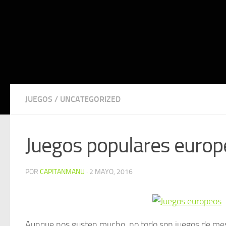
JUEGOS
/
UNCATEGORIZED
Juegos populares europ
POR
CAPITANMANU
·
2 MAYO, 2016
Aunque nos gusten mucho, no todo son juegos de mesa 