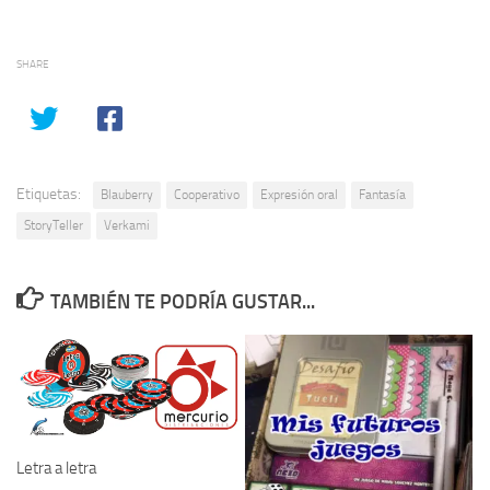
SHARE
Etiquetas:
Blauberry
Cooperativo
Expresión oral
Fantasía
StoryTeller
Verkami
TAMBIÉN TE PODRÍA GUSTAR...
Letra a letra