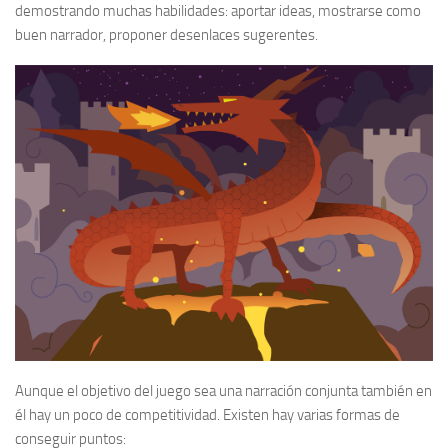
demostrando muchas habilidades: aportar ideas, mostrarse como
buen narrador, proponer desenlaces sugerentes.
Aunque el objetivo del juego sea una narración conjunta también en
él hay un poco de competitividad. Existen hay varias formas de
conseguir puntos: