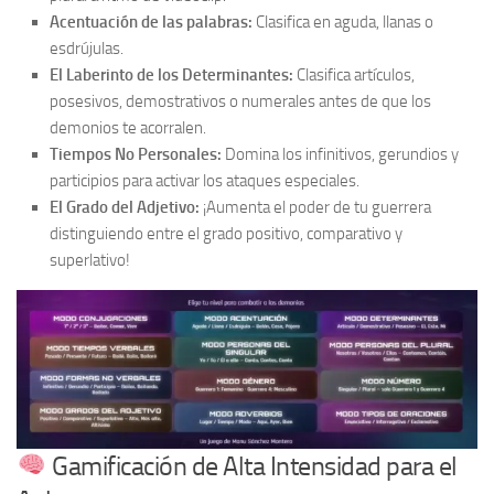
Acentuación de las palabras:
Clasifica en aguda, llanas o
esdrújulas.
El Laberinto de los Determinantes:
Clasifica artículos,
posesivos, demostrativos o numerales antes de que los
demonios te acorralen.
Tiempos No Personales:
Domina los infinitivos, gerundios y
participios para activar los ataques especiales.
El Grado del Adjetivo:
¡Aumenta el poder de tu guerrera
distinguiendo entre el grado positivo, comparativo y
superlativo!
Gamificación de Alta Intensidad para el