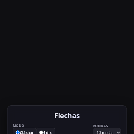
Flechas
MODO
RONDAS
Clásico
4 dir.