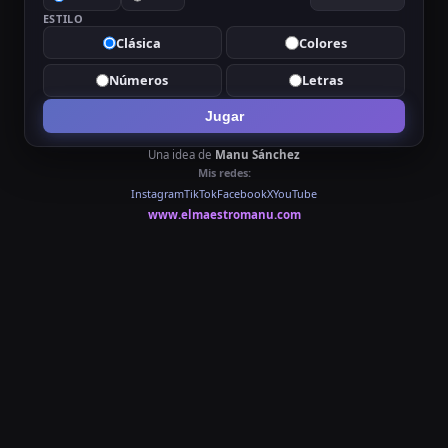
ESTILO
Clásica
Colores
Números
Letras
Jugar
Una idea de
Manu Sánchez
Mis redes:
Instagram
TikTok
Facebook
X
YouTube
www.elmaestromanu.com